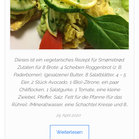
Dieses ist ein vegetarisches Rezept für Smørrebrød.
Zutaten für 8 Brote: 4 Scheiben Roggenbrot (z. B.
Paderborner), (gesalzene) Butter, 8 Salatblätter, 4 – 5
Eier, 2 Stück Avocado, 1 (Bio)-Zitrone, ein paar
Chiliflocken, 1 Salatgurke, 1 Tomate, eine kleine
Zwiebel, Pfeffer, Salz, Fett für die Pfanne (für das
Rührei), (Mineral)wasser, eine Schachtel Kresse und 8…
25. April 2020
Weiterlesen