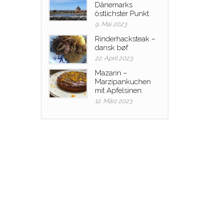
Dänemarks
östlichster Punkt
9. Mai 2023
Rinderhacksteak –
dansk bøf
22. April 2023
Mazarin –
Marzipankuchen
mit Apfelsinen
12. März 2023