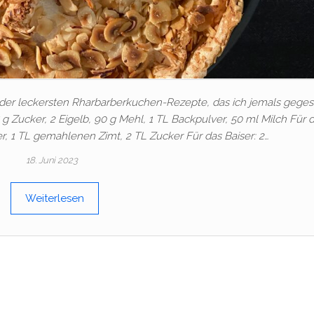
s der leckersten Rharbarberkuchen-Rezepte, das ich jemals gege
 g Zucker, 2 Eigelb, 90 g Mehl, 1 TL Backpulver, 50 ml Milch Für d
r, 1 TL gemahlenen Zimt, 2 TL Zucker Für das Baiser: 2…
18. Juni 2023
Weiterlesen