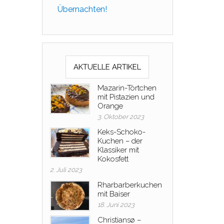
Übernachten!
AKTUELLE ARTIKEL
Mazarin-Törtchen
mit Pistazien und
Orange
3. Oktober 2023
Keks-Schoko-
Kuchen – der
Klassiker mit
Kokosfett
2. Juli 2023
Rharbarberkuchen
mit Baiser
18. Juni 2023
Christiansø –