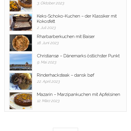
3. Oktober 2023
Keks-Schoko-Kuchen – der Klassiker mit
Kokosfett
2. Juli 2023
Rharbarberkuchen mit Baiser
18. Juni 2023
Christiansø – Dänemarks östlichster Punkt
9. Mai 2023
Rinderhacksteak – dansk bøf
22. April 2023
Mazarin – Marzipankuchen mit Apfelsinen
12. März 2023