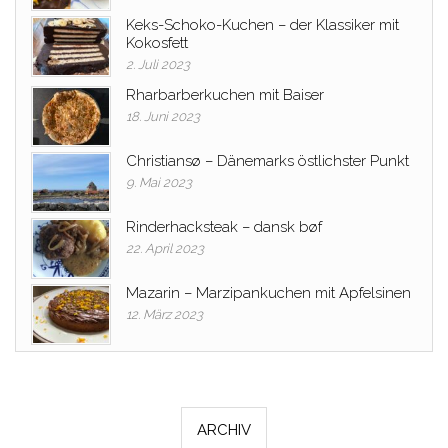
Keks-Schoko-Kuchen – der Klassiker mit
Kokosfett
2. Juli 2023
Rharbarberkuchen mit Baiser
18. Juni 2023
Christiansø – Dänemarks östlichster Punkt
9. Mai 2023
Rinderhacksteak – dansk bøf
22. April 2023
Mazarin – Marzipankuchen mit Apfelsinen
12. März 2023
ARCHIV