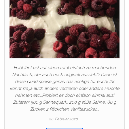
Habt ihr Lust auf einen total einfach zu machenden
Nachtisch, der auch noch originell aussieht? Dann ist
diese Quarkspeise genau das richtige für euch! Ihr
könnt sie ja auch anders verzieren oder andere Früchte
nehmen etc….Probiert es doch einfach einmal aus!
Zutaten: 500 g Sahnequark, 200 g süße Sahne, 80 g
Zucker, 2 Päckchen Vanillezucker,…
20. Februar 2020