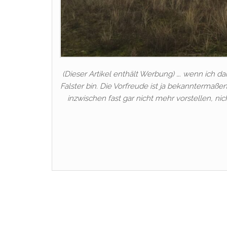
(Dieser Artikel enthält Werbung) …. wenn ich 
Falster bin. Die Vorfreude ist ja bekanntermaße
inzwischen fast gar nicht mehr vorstellen, ni