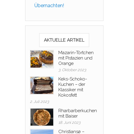
Übernachten!
AKTUELLE ARTIKEL
Mazarin-Törtchen
mit Pistazien und
Orange
3. Oktober 2023
Keks-Schoko-
Kuchen – der
Klassiker mit
Kokosfett
2. Juli 2023
Rharbarberkuchen
mit Baiser
18. Juni 2023
Christiansø –