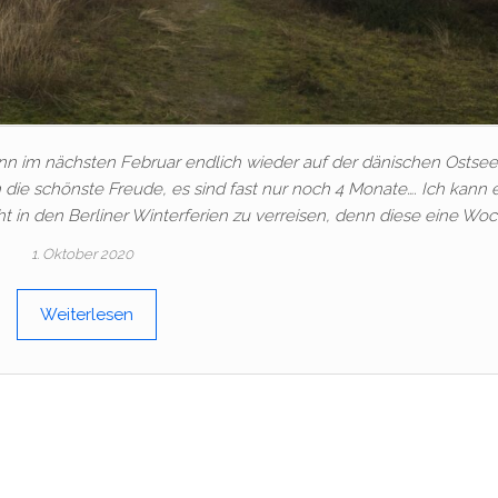
dann im nächsten Februar endlich wieder auf der dänischen Ostsee
n die schönste Freude, es sind fast nur noch 4 Monate…. Ich kann 
cht in den Berliner Winterferien zu verreisen, denn diese eine Wo
1. Oktober 2020
Weiterlesen