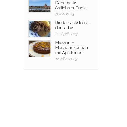
Dänemarks
östlichster Punkt
9. Mai 2023
Rinderhacksteak –
dansk bøf
22. April 2023
Mazarin –
Marzipankuchen
mit Apfelsinen
12. März 2023