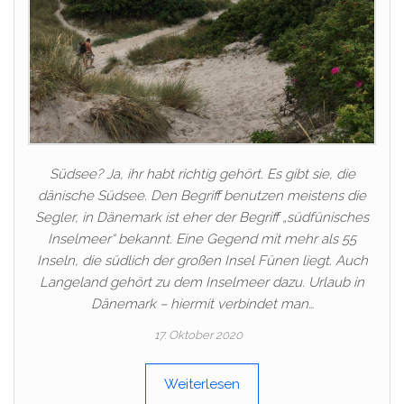
Südsee? Ja, ihr habt richtig gehört. Es gibt sie, die
dänische Südsee. Den Begriff benutzen meistens die
Segler, in Dänemark ist eher der Begriff „südfünisches
Inselmeer“ bekannt. Eine Gegend mit mehr als 55
Inseln, die südlich der großen Insel Fünen liegt. Auch
Langeland gehört zu dem Inselmeer dazu. Urlaub in
Dänemark – hiermit verbindet man…
17. Oktober 2020
Weiterlesen