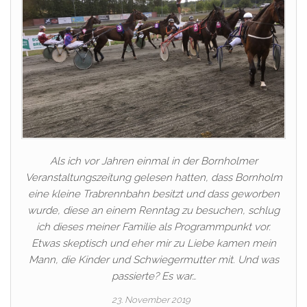
Als ich vor Jahren einmal in der Bornholmer
Veranstaltungszeitung gelesen hatten, dass Bornholm
eine kleine Trabrennbahn besitzt und dass geworben
wurde, diese an einem Renntag zu besuchen, schlug
ich dieses meiner Familie als Programmpunkt vor.
Etwas skeptisch und eher mir zu Liebe kamen mein
Mann, die Kinder und Schwiegermutter mit. Und was
passierte? Es war…
23. November 2019