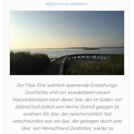
Allgemein (ausblenden)
Der Filsø: Eine wahrlich spannende Entstehungs-
Geschichte und von wunderbaren neuen
Naturerlebnissen kann dieser See, der im Süden von
Jütland (süd-östlich von Henne Strand) gelegen ist,
erzählen. Ein See, der zwischenzeitlich fast
verschwunden war, ein See, der getragen durch eine
Idee, von Menschhand Zerstörtes, wieder zu