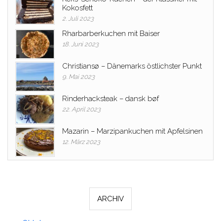
Kokosfett
2. Juli 2023
Rharbarberkuchen mit Baiser
18. Juni 2023
Christiansø – Dänemarks östlichster Punkt
9. Mai 2023
Rinderhacksteak – dansk bøf
22. April 2023
Mazarin – Marzipankuchen mit Apfelsinen
12. März 2023
ARCHIV