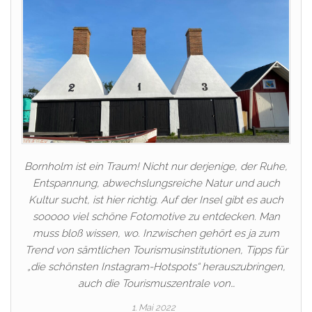
Bornholm ist ein Traum! Nicht nur derjenige, der Ruhe,
Entspannung, abwechslungsreiche Natur und auch
Kultur sucht, ist hier richtig. Auf der Insel gibt es auch
sooooo viel schöne Fotomotive zu entdecken. Man
muss bloß wissen, wo. Inzwischen gehört es ja zum
Trend von sämtlichen Tourismusinstitutionen, Tipps für
„die schönsten Instagram-Hotspots“ herauszubringen,
auch die Tourismuszentrale von…
1. Mai 2022