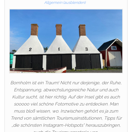
Allgemein (ausblenden)
Bornholm ist ein Traum! Nicht nur derjenige, der Ruhe,
Entspannung, abwechslungsreiche Natur und auch
Kultur sucht, ist hier richtig. Auf der Insel gibt es auch
sooooo viel schöne Fotomotive zu entdecken. Man
muss bloß wissen, wo. Inzwischen gehört es ja zum
Trend von sämtlichen Tourismusinstitutionen, Tipps für
„die schönsten Instagram-Hotspots“ herauszubringen,