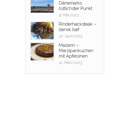
Dänemarks
östlichster Punkt
9. Mai 2023
Rinderhacksteak –
dansk bøf
22. April 2023
Mazarin –
Marzipankuchen
mit Apfelsinen
12. März 2023