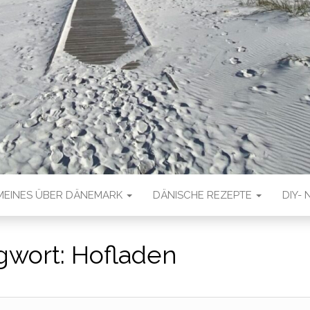
MEINES ÜBER DÄNEMARK
DÄNISCHE REZEPTE
DIY- 
gwort:
Hofladen