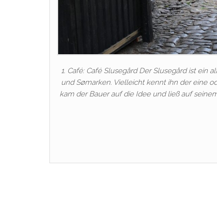
1. Café: Café Slusegård Der Slusegård ist ein
und Sømarken. Vielleicht kennt ihn der eine 
kam der Bauer auf die Idee und ließ auf seine