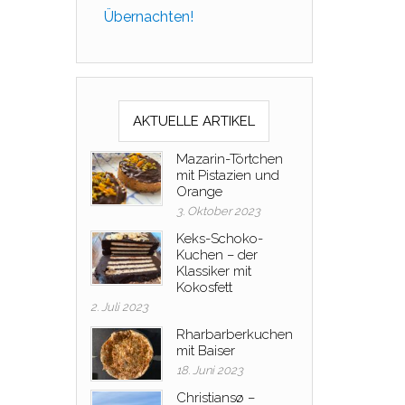
Übernachten!
AKTUELLE ARTIKEL
Mazarin-Törtchen
mit Pistazien und
Orange
3. Oktober 2023
Keks-Schoko-
Kuchen – der
Klassiker mit
Kokosfett
2. Juli 2023
Rharbarberkuchen
mit Baiser
18. Juni 2023
Christiansø –