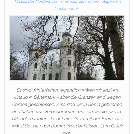
Abseits des Nordens: hier ist es auch sehr schön!
Allgemein
(ausblenden)
Es sind Winterferien, eigentlich wären wir jetzt im
Urlaub in Dänemark – aber die Grenzen sind wegen
Corona geschlossen. Also sind wir in Berlin geblieben
und haben uns vorgenommen, uns ein wenig „wie im
Urlaub“ zu fühlen. Ja, auf eine Insel mit der Fähre, das
wär´s! So wie nach Bornholm oder Falster… Zum Glück
gibt…