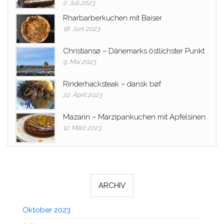
2. Juli 2023
Rharbarberkuchen mit Baiser
18. Juni 2023
Christiansø – Dänemarks östlichster Punkt
9. Mai 2023
Rinderhacksteak – dansk bøf
22. April 2023
Mazarin – Marzipankuchen mit Apfelsinen
12. März 2023
ARCHIV
Oktober 2023