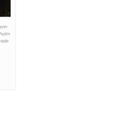
erin
nholm
rade