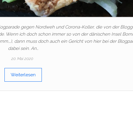
Blogparade gegen Nordweh und Corona-Koller, die von der Blogg
rde. Wenn ich doch schon immer so von der dänischen Insel Bor
mm….), dann muss doch auch ein Gericht von hier bei der Blogpa
dabei sein. An…
20. Mai 2020
Weiterlesen