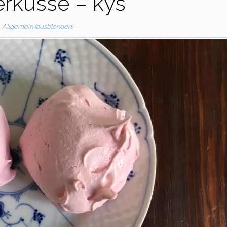
erküsse – kys
Allgemein (ausblenden)