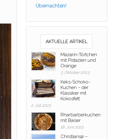
Übernachten!
AKTUELLE ARTIKEL
Mazarin-Törtchen
mit Pistazien und
Orange
3. Oktober 2023
Keks-Schoko-
Kuchen – der
Klassiker mit
Kokosfett
2. Juli 2023
Rharbarberkuchen
mit Baiser
18. Juni 2023
Christiansø –