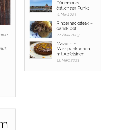
Dänemarks
östlichster Punkt
9. Mai 2023
Rinderhacksteak –
dansk bøf
mich
22. April 2023
Mazarin –
aut:
Marzipankuchen
mit Apfelsinen
12. März 2023
lm