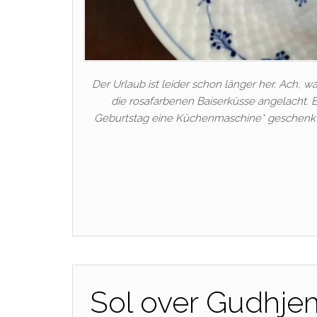
Der Urlaub ist leider schon länger her. Ach,
die rosafarbenen Baiserküsse angelacht. Bi
Geburtstag eine Küchenmaschine* geschenkt
Sol over Gudhje