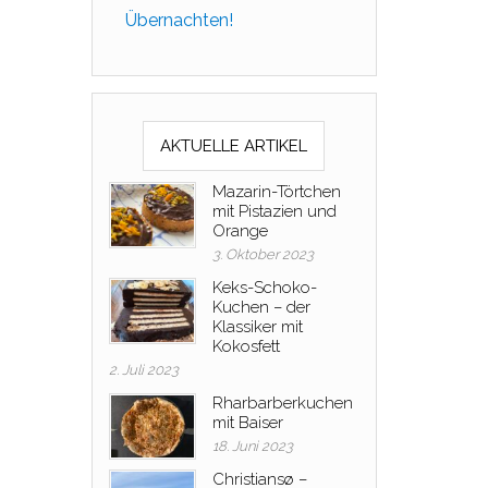
Übernachten!
AKTUELLE ARTIKEL
Mazarin-Törtchen
mit Pistazien und
Orange
3. Oktober 2023
Keks-Schoko-
Kuchen – der
Klassiker mit
Kokosfett
2. Juli 2023
Rharbarberkuchen
mit Baiser
18. Juni 2023
Christiansø –