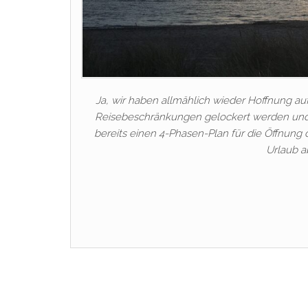
Ja, wir haben allmählich wieder Hoffnung au
Reisebeschränkungen gelockert werden und a
bereits einen 4-Phasen-Plan für die Öffnung
Urlaub a