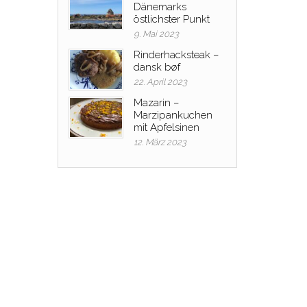
Dänemarks
östlichster Punkt
9. Mai 2023
Rinderhacksteak –
dansk bøf
22. April 2023
Mazarin –
Marzipankuchen
mit Apfelsinen
12. März 2023