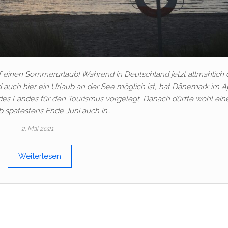
f einen Sommerurlaub! Während in Deutschland jetzt allmählich 
uch hier ein Urlaub an der See möglich ist, hat Dänemark im Ap
 des Landes für den Tourismus vorgelegt. Danach dürfte wohl ei
b spätestens Ende Juni auch in…
2. Mai 2021
Weiterlesen