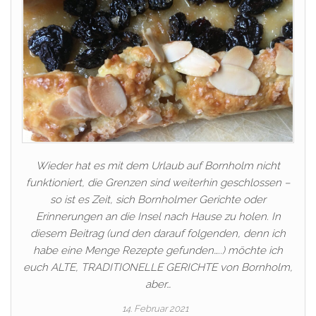
Wieder hat es mit dem Urlaub auf Bornholm nicht
funktioniert, die Grenzen sind weiterhin geschlossen –
so ist es Zeit, sich Bornholmer Gerichte oder
Erinnerungen an die Insel nach Hause zu holen. In
diesem Beitrag (und den darauf folgenden, denn ich
habe eine Menge Rezepte gefunden…..) möchte ich
euch ALTE, TRADITIONELLE GERICHTE von Bornholm,
aber…
14. Februar 2021