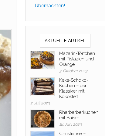
Übernachten!
AKTUELLE ARTIKEL
Mazarin-Törtchen
mit Pistazien und
Orange
3. Oktober 2023
Keks-Schoko-
Kuchen – der
Klassiker mit
Kokosfett
2. Juli 2023
Rharbarberkuchen
mit Baiser
18. Juni 2023
Christiansø –