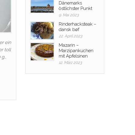
Dänemarks
östlichster Punkt
9. Mai 2023
Rinderhacksteak –
dansk bøf
22. April 2023
er ein
Mazarin –
r toll
Marzipankuchen
mit Apfelsinen
 g…
12. März 2023