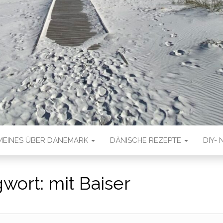
MEINES ÜBER DÄNEMARK
DÄNISCHE REZEPTE
DIY- 
gwort:
mit Baiser