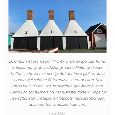
Bornholm ist ein Traum! Nicht nur derjenige, der Ruhe,
Entspannung, abwechslungsreiche Natur und auch
Kultur sucht, ist hier richtig. Auf der Insel gibt es auch
sooooo viel schöne Fotomotive zu entdecken. Man
muss bloß wissen, wo. Inzwischen gehört es ja zum
Trend von sämtlichen Tourismusinstitutionen, Tipps für
„die schönsten Instagram-Hotspots“ herauszubringen,
auch die Tourismuszentrale von…
1. Mai 2022