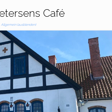
etersens Café
Allgemein (ausblenden)