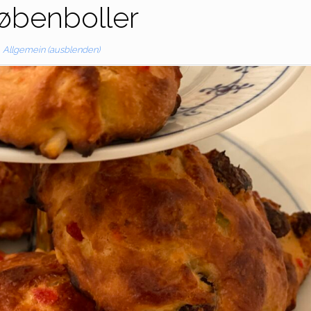
øbenboller
Allgemein (ausblenden)