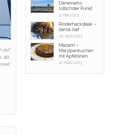
Dänemarks
östlichster Punkt
9. Mai 2023
Rinderhacksteak –
dansk bøf
22. April 2023
Mazarin –
n auf
Marzipankuchen
mit Apfelsinen
, als
12. März 2023
onell