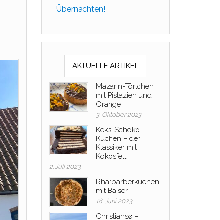
Übernachten!
AKTUELLE ARTIKEL
Mazarin-Törtchen
mit Pistazien und
Orange
3. Oktober 2023
Keks-Schoko-
Kuchen – der
Klassiker mit
Kokosfett
2. Juli 2023
Rharbarberkuchen
mit Baiser
18. Juni 2023
Christiansø –