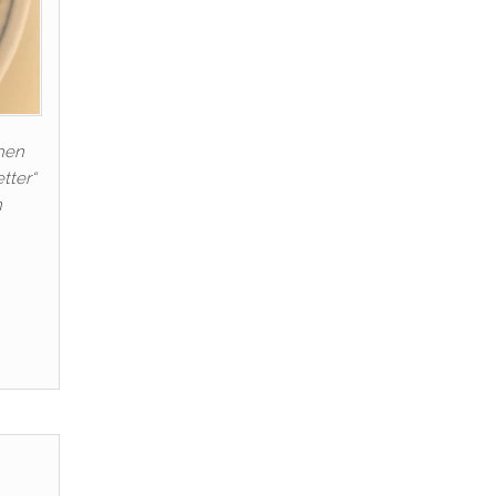
chen
tter“
n