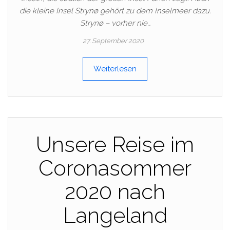
die kleine Insel Strynø gehört zu dem Inselmeer dazu.
Strynø – vorher nie…
27. September 2020
Weiterlesen
Unsere Reise im
Coronasommer
2020 nach
Langeland