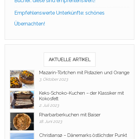
Bücher: diese sind empfehlenswert!
Empfehlenswerte Unterkünfte: schönes
Übernachten!
AKTUELLE ARTIKEL
Mazarin-Törtchen mit Pistazien und Orange
3. Oktober 2023
Keks-Schoko-Kuchen – der Klassiker mit
Kokosfett
2. Juli 2023
Rharbarberkuchen mit Baiser
18. Juni 2023
Christiansø – Dänemarks östlichster Punkt