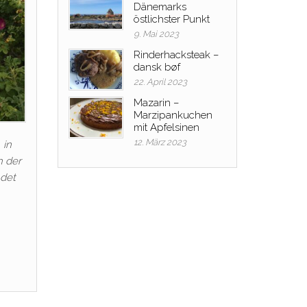
Dänemarks
östlichster Punkt
9. Mai 2023
Rinderhacksteak –
dansk bøf
22. April 2023
Mazarin –
Marzipankuchen
mit Apfelsinen
12. März 2023
 in
h der
ndet