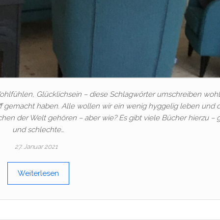
Wohlfühlen, Glücklichsein – diese Schlagwörter umschreiben woh
f gemacht haben. Alle wollen wir ein wenig hyggelig leben und 
hen der Welt gehören – aber wie? Es gibt viele Bücher hierzu – 
und schlechte…
27. Januar 2021
Weiterlesen