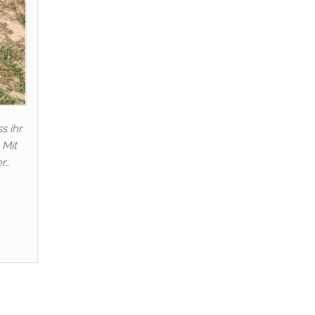
s ihr
 Mit
r…