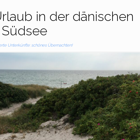
rlaub in der dänischen
Südsee
te Unterkünfte: schönes Übernachten!