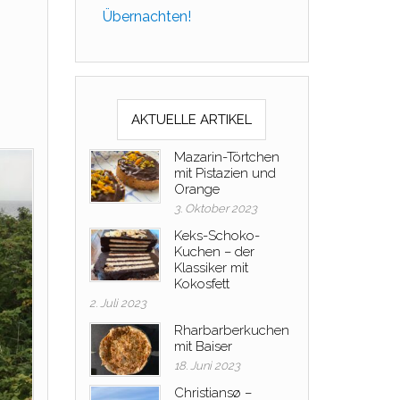
Übernachten!
AKTUELLE ARTIKEL
Mazarin-Törtchen
mit Pistazien und
Orange
3. Oktober 2023
Keks-Schoko-
Kuchen – der
Klassiker mit
Kokosfett
2. Juli 2023
Rharbarberkuchen
mit Baiser
18. Juni 2023
Christiansø –