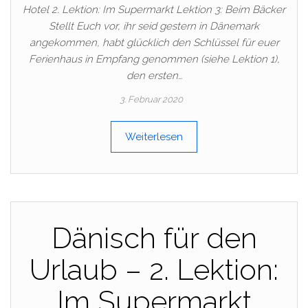
Hotel 2. Lektion: Im Supermarkt Lektion 3: Beim Bäcker
Stellt Euch vor, ihr seid gestern in Dänemark
angekommen, habt glücklich den Schlüssel für euer
Ferienhaus in Empfang genommen (siehe Lektion 1),
den ersten…
3. Februar 2020
Weiterlesen
Dänisch für den
Urlaub – 2. Lektion:
Im Supermarkt