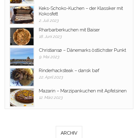
Keks-Schoko-Kuchen – der Klassiker mit
Kokosfett
2. Juli 2023
Rharbarberkuchen mit Baiser
18. Juni 2023
Christiansø – Dänemarks östlichster Punkt
9. Mai 2023
Rinderhacksteak – dansk bøf
22. April 2023
Mazarin – Marzipankuchen mit Apfelsinen
12. März 2023
ARCHIV