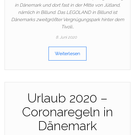
in Dänemark und dort fast in der Mitte von Jütland,
nämlich in Billund. Das LEGOLAND in Billund ist
Dänemarks zweitgrößter Vergnügungspark hinter dem
Tivoli…
8. Juni 2020
Weiterlesen
Urlaub 2020 –
Coronaregeln in
Dänemark