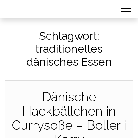
Schlagwort:
traditionelles
dänisches Essen
Dänische
Hackbällchen in
Currysoße – Boller i