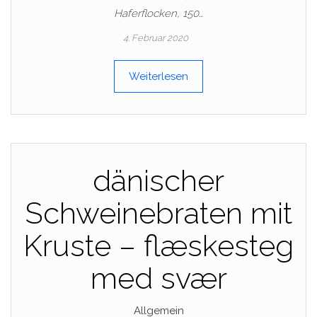
Haferflocken, 150…
4. Februar 2020
Weiterlesen
dänischer
Schweinebraten mit
Kruste – flæskesteg
med svær
Allgemein