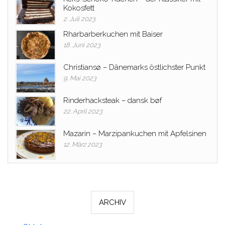
Kokosfett
2. Juli 2023
Rharbarberkuchen mit Baiser
18. Juni 2023
Christiansø – Dänemarks östlichster Punkt
9. Mai 2023
Rinderhacksteak – dansk bøf
22. April 2023
Mazarin – Marzipankuchen mit Apfelsinen
12. März 2023
ARCHIV