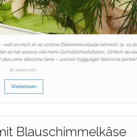
– weil es mich an so schöne Dänemarkurlaube erinnert! Ja, es d
ber es hat sooooo viel mehr Gemütlichkeitsfaktor…. Einfach als ka
 dazu eine dänische Serie – und ein hyggeliger Abend ist perfek!
16. Januar 2021
Weiterlesen
mit Blauschimmelkäse