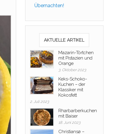
Übernachten!
AKTUELLE ARTIKEL
Mazarin-Törtchen
mit Pistazien und
Orange
3. Oktober 2023
Keks-Schoko-
Kuchen – der
Klassiker mit
Kokosfett
2. Juli 2023
Rharbarberkuchen
mit Baiser
18. Juni 2023
Christiansø –