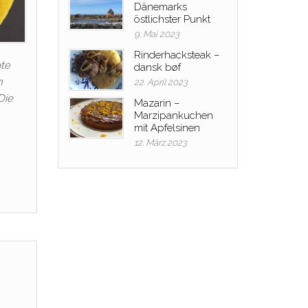
Dänemarks
östlichster Punkt
9. Mai 2023
Rinderhacksteak –
ote
dansk bøf
n
22. April 2023
Die
Mazarin –
Marzipankuchen
mit Apfelsinen
12. März 2023