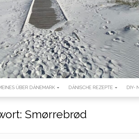
MEINES ÜBER DÄNEMARK
DÄNISCHE REZEPTE
DIY- 
wort:
Smørrebrød