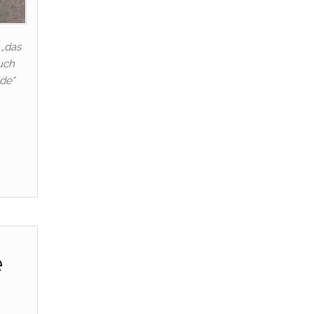
 „das
uch
de“
e