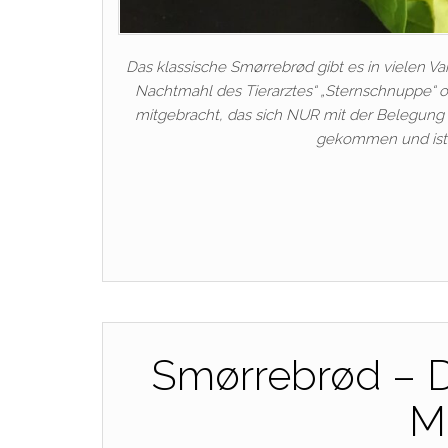
Das klassische Smørrebrød gibt es in vielen 
Nachtmahl des Tierarztes“ „Sternschnuppe“ 
mitgebracht, das sich NUR mit der Belegung v
gekommen und ist i
Smørrebrød – D
M