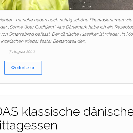
Varianten, manche haben auch richtig schöne Phantasienamen wie
oder „Sonne über Gudhjem“. Aus Dänemark habe ich ein Rezeptb
on Smørrebrød befasst. Der dänische Klassiker ist wieder „in Mo
nzwischen wieder fester Bestandteil der…
7. August 2020
Weiterlesen
AS klassische dänisch
ittagessen