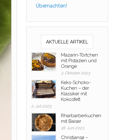
Übernachten!
AKTUELLE ARTIKEL
Mazarin-Törtchen
mit Pistazien und
Orange
3. Oktober 2023
Keks-Schoko-
Kuchen – der
Klassiker mit
Kokosfett
2. Juli 2023
Rharbarberkuchen
mit Baiser
18. Juni 2023
Christiansø –