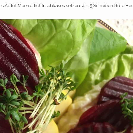
s Apfel-Meerrettichfrischkäses setzen. 4 – 5 Scheiben Rote Be