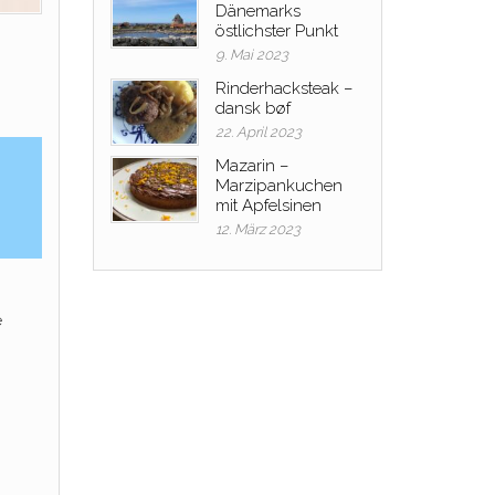
Dänemarks
östlichster Punkt
9. Mai 2023
Rinderhacksteak –
dansk bøf
22. April 2023
Mazarin –
Marzipankuchen
mit Apfelsinen
12. März 2023
e