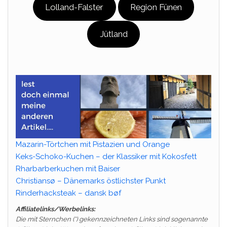
Lolland-Falster
Region Fünen
Jütland
Mazarin-Törtchen mit Pistazien und Orange
Keks-Schoko-Kuchen – der Klassiker mit Kokosfett
Rharbarberkuchen mit Baiser
Christiansø – Dänemarks östlichster Punkt
Rinderhacksteak – dansk bøf
Affiliatelinks/Werbelinks:
Die mit Sternchen (*) gekennzeichneten Links sind sogenannte