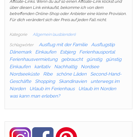
Affiliate-Links. Wenn du auf so einen Affiliate-Link klickst und
über diesen Link einkaufst, bekomme ich von dem
betreffenden Online-Shop oder Anbieter eine kleine Provision.
Für dich verändert sich der Preis auf jeden Fall nicht.
Kategorie
Allgemein (ausblenden)
Ausflug mit der Familie
Ausflugstip
Schlagwörter
Dänemark
Einkaufen
Esbjerg
Ferienhausportal
Ferienhausvermietung
gebraucht
günstig
günstig
Einkaufen
karitativ
Nachhaltig
Nordsee
Nordseeküste
Ribe
schöne Läden
Second-Hand-
Geschäfte
Shopping
Skandinavien
unterwegs im
Norden
Urlaub im Ferienhaus
Urlaub im Norden
was kann man erleben?