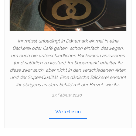
Ihr müsst unbedingt in Dänemark einmal in eine
Bäckerei oder Café gehen, schon einfach deswegen,
um euch die unterschiedlichen Backwaren anzusehen
(und natürlich zu kosten). Im Supermarkt erhaltet ihr
diese zwar auch, aber nicht in den verschiedenen Arten
und der Super-Qualität. Eine dänische Bäckerei erkennt
ihr übrigens an dem Schild mit der Brezel, wie ihr…
27. Februar 2020
Weiterlesen