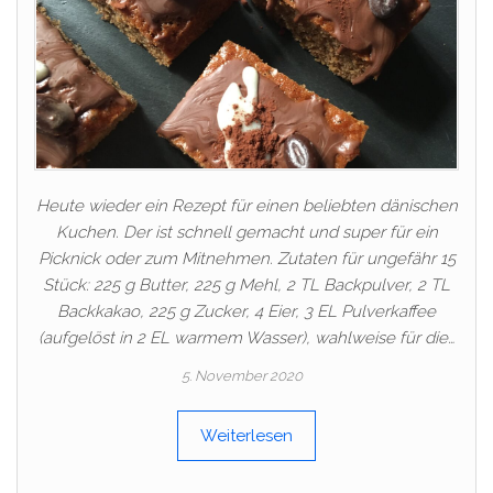
Heute wieder ein Rezept für einen beliebten dänischen
Kuchen. Der ist schnell gemacht und super für ein
Picknick oder zum Mitnehmen. Zutaten für ungefähr 15
Stück: 225 g Butter, 225 g Mehl, 2 TL Backpulver, 2 TL
Backkakao, 225 g Zucker, 4 Eier, 3 EL Pulverkaffee
(aufgelöst in 2 EL warmem Wasser), wahlweise für die…
5. November 2020
Weiterlesen