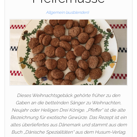
Allgemein (ausblenden)
Dieses Weihnachtsgebäck gehörte früher zu den
Gaben an die bettelnden Sänger zu Weihnachten,
Neujahr oder Heiligen Drei Könige. „Pfeffer“ ist die alte
Bezeichnung für exotische Gewürze. Das Rezept ist ein
altes überliefertes aus Dänemark und stammt aus dem
Buch „Dänische Spezialitäten“ aus dem Husum-Verlag.