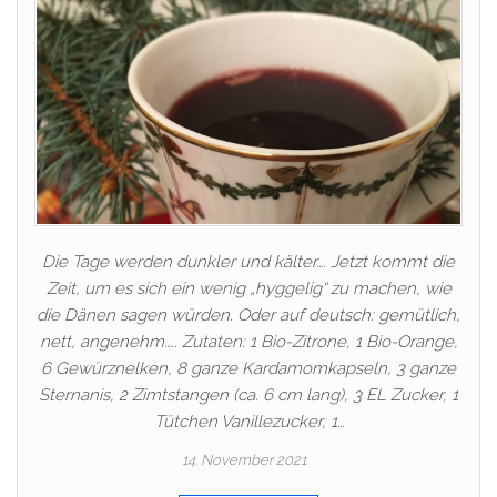
Die Tage werden dunkler und kälter…. Jetzt kommt die
Zeit, um es sich ein wenig „hyggelig“ zu machen, wie
die Dänen sagen würden. Oder auf deutsch: gemütlich,
nett, angenehm….. Zutaten: 1 Bio-Zitrone, 1 Bio-Orange,
6 Gewürznelken, 8 ganze Kardamomkapseln, 3 ganze
Sternanis, 2 Zimtstangen (ca. 6 cm lang), 3 EL Zucker, 1
Tütchen Vanillezucker, 1…
14. November 2021