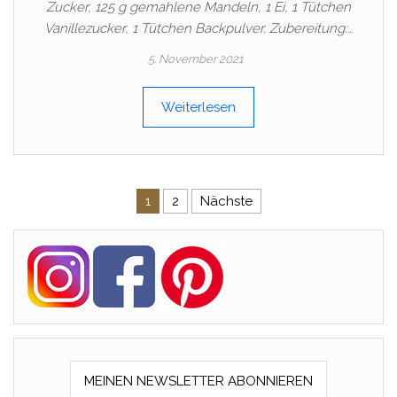
Zucker, 125 g gemahlene Mandeln, 1 Ei, 1 Tütchen
Vanillezucker, 1 Tütchen Backpulver. Zubereitung:…
5. November 2021
Weiterlesen
Beitragsnavigation
1
2
Nächste
MEINEN NEWSLETTER ABONNIEREN