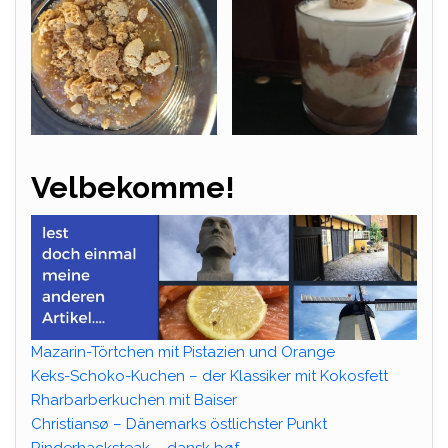
Velbekomme!
Mazarin-Törtchen mit Pistazien und Orange
Keks-Schoko-Kuchen – der Klassiker mit Kokosfett
Rharbarberkuchen mit Baiser
Christiansø – Dänemarks östlichster Punkt
Rinderhacksteak – dansk bøf