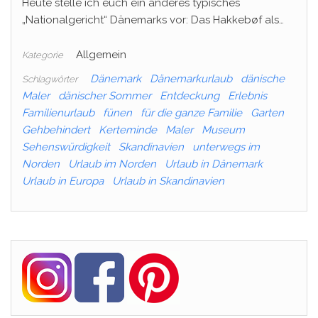
Heute stelle ich euch ein anderes typisches
„Nationalgericht“ Dänemarks vor: Das Hakkebøf als…
Allgemein
Kategorie
Dänemark
Dänemarkurlaub
dänische
Schlagwörter
Maler
dänischer Sommer
Entdeckung
Erlebnis
Familienurlaub
fünen
für die ganze Familie
Garten
Gehbehindert
Kerteminde
Maler
Museum
Sehenswürdigkeit
Skandinavien
unterwegs im
Norden
Urlaub im Norden
Urlaub in Dänemark
Urlaub in Europa
Urlaub in Skandinavien