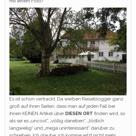
mit einem Foto?
Es ist schon vertrackt: Da werben Reiseblogger ganz
groß auf ihren Seiten, dass man auf jeden Fall bei
ihnen KEINEN Artikel über
DIESEN ORT
finden wird, so
als sei es „uncool“, „völlig daneben“, „tödlich
langweilig“ und „mega uninteressant“ darüber zu
schreiben. Ich glaube, ich komme jetzt nicht mehr