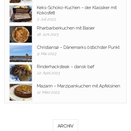
Keks-Schoko-Kuchen – der Klassiker mit
Kokosfett
2. Juli 2023
Rharbarberkuchen mit Baiser
18. Juni 2023
Christiansø – Dänemarks östlichster Punkt
9. Mai 2023
Rinderhacksteak – dansk bøf
22. April 2023
Mazarin – Marzipankuchen mit Apfelsinen
12. März 2023
ARCHIV