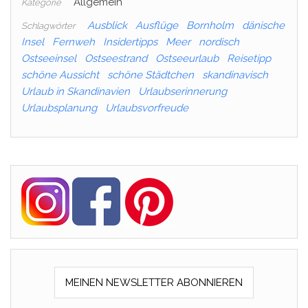
Allgemein
Kategorie
Ausblick
Ausflüge
Bornholm
dänische
Schlagwörter
Insel
Fernweh
Insidertipps
Meer
nordisch
Ostseeinsel
Ostseestrand
Ostseeurlaub
Reisetipp
schöne Aussicht
schöne Städtchen
skandinavisch
Urlaub in Skandinavien
Urlaubserinnerung
Urlaubsplanung
Urlaubsvorfreude
MEINEN NEWSLETTER ABONNIEREN